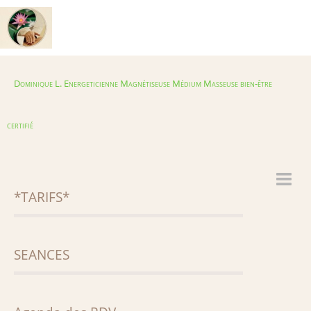
Dominique L. Energeticienne Magnétiseuse Médium Masseuse bien-être
certifié
*TARIFS*
Accueil
*TARIFS*
Album
SEANCES
TRILOGIES CURES DE BIEN-ETRE
Agenda
Energétique crânien
Livre d'or