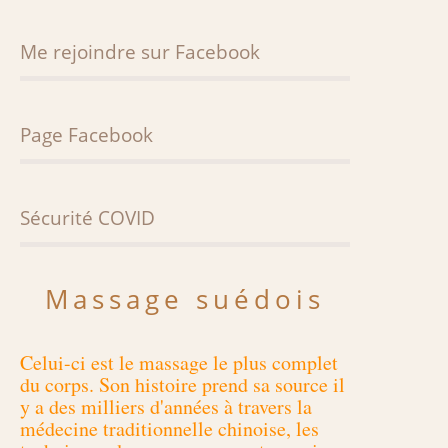
Blue Mood Lisa Scattarelli
CARTES CADEAUX
Petit en-cas vitalité
TARIFS
Me rejoindre sur Facebook
Les bienfaits des fruits secs
Page Facebook
Sécurité COVID
Sécurité au cabinet
Massage suédois
Celui-ci est le massage le plus complet
du corps. Son histoire prend sa source il
y a des milliers d'années à travers la
médecine traditionnelle chinoise, les