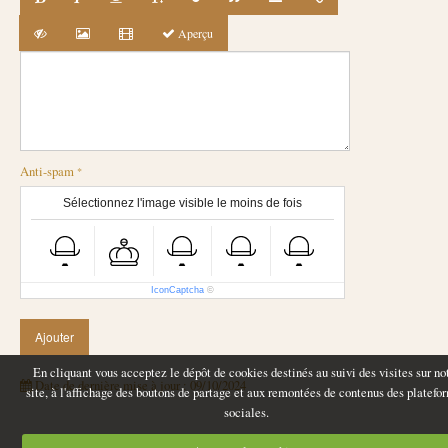
Aperçu
Anti-spam
Sélectionnez l'image visible le moins de fois
IconCaptcha
©
En cliquant vous acceptez le dépôt de cookies destinés au suivi des visites sur no
Date de dernière mise à jour : 09/10/2024
site, à l'affichage des boutons de partage et aux remontées de contenus des platefo
sociales.