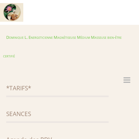
Dominique L. Energeticienne Magnétiseuse Médium Masseuse bien-être
certifié
*TARIFS*
Accueil
*TARIFS*
Album
SEANCES
TRILOGIES CURES DE BIEN-ETRE
Agenda
Energétique crânien
Livre d'or