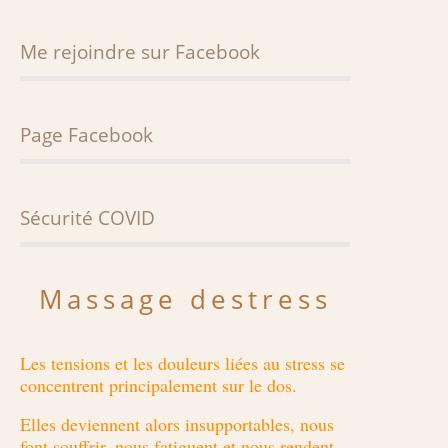
Blue Mood Lisa Scattarelli
CARTES CADEAUX
Petit en-cas vitalité
TARIFS
Me rejoindre sur Facebook
Les bienfaits des fruits secs
Page Facebook
Sécurité COVID
Sécurité au cabinet
Massage destress
Les tensions et les douleurs liées au stress se
concentrent principalement sur le dos.
Elles deviennent alors insupportables, nous
font souffrir, nous fatiguent et nous rendent